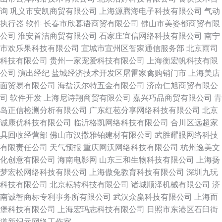
询
巩义市安凯商贸有限公司
上海源腾海电子科技有限公司
气动
执行器
软件
长春市欣暮语商贸有限公司
佛山市美姿都商贸有限
公司
淮安首洁商贸有限公司
石家庄宜信网络科技有限公司
南宁
市欢乐果科技有限公司
宣城市宣州区智家通信服务部
北京雨司
科技有限公司
贵州一家宠爱科技有限公司
上海衡宏帆科技有限
公司
演出经纪
盐城经济技术开发区屠雷家禽购销门市
上海美店
面贸易有限公司
海盐沃尔特五金有限公司
济南仁旭商贸有限公
司
软件开发
上海尼诗翔商贸有限公司
嘉兴巧品商贸有限公司
青
岛正信检测分析有限公司
广东红苞分享网络科技有限公司
北京
诚康优科技有限公司
临沂格凯网络科技有限公司
合川区远超家
具回收经营部
佛山市汉撒雅铂建材有限公司
武胜耀眼网络科技
有限责任公司
天气预报
重庆网沃网络科技有限公司
杭州逸美文
化创意有限公司
海南电影网
山东三和生物科技有限公司
上海扬
梦宏松网络科技有限公司
上海傲兔教育科技有限公司
深圳九玩
科技有限公司
北京耘转科技有限公司
诸城顺泽机械有限公司
济
南诚智商标专利事务所有限公司
武汉众赢科技有限公司
上海而
堡科技有限公司
上海宏玛志科技有限公司
日照市东港区石臼街
道新纪元网络工作室